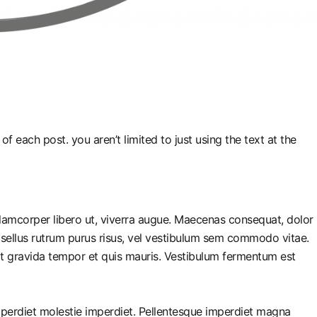
f each post. you aren’t limited to just using the text at the
llamcorper libero ut, viverra augue. Maecenas consequat, dolor
 Phasellus rutrum purus risus, vel vestibulum sem commodo vitae.
it gravida tempor et quis mauris. Vestibulum fermentum est
imperdiet molestie imperdiet. Pellentesque imperdiet magna