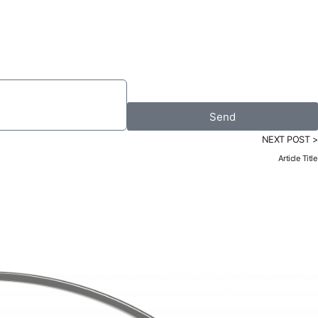
Send
NEXT POST >
Article Title